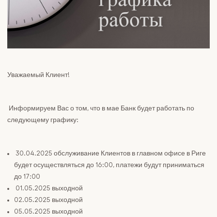
Платежные
Безопасность
карты
платежей и услуг
Платежи
RIB Open Banking
Валютные
Доступность
сделки,
Легко читать
Уважаемый Клиент!
сделки на
финансовых
рынках
Информируем Вас о том, что в мае Банк будет работать по
следующему графику:
Вклады
Сейфы
30.04.2025 обслуживание Клиентов в главном офисе в Риге
будет осуществляться до 16:00, платежи будут приниматься
до 17:00
01.05.2025 выходной
02.05.2025 выходной
05.05.2025 выходной