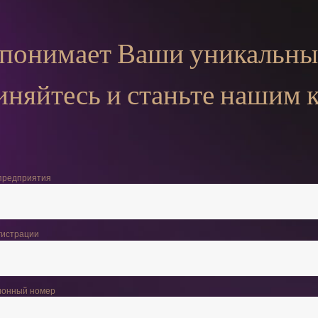
 понимает Ваши уникальны
няйтесь и станьте нашим 
предприятия
гистрации
ионный номер