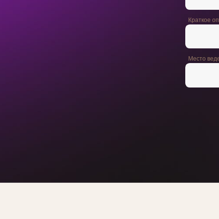
Краткое о
Место вед