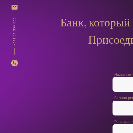
Банк, который
+371 67 359 000
Присоеди
Название 
Страна ре
Регистрац