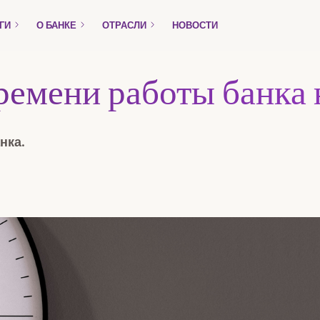
ГИ
О БАНКЕ
ОТРАСЛИ
НОВОСТИ
Только для предприятий
ремени работы банка 
Комплекты
нка.
сть
Кредиты
ность
Торговое финансирование
Payment Gateway