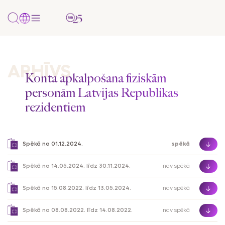
PAKALPOJUMI
Uzņēmumiem
Pārskats
Uzņēmumiem
Tikai
Papildu
Papildu
PAR BANKU
ARHĪVS
un/vai
uzņēmumiem
informācija
informācija
Konta apkalpošana fiziskām
NOZARES
privātpersonām
personām Latvijas Republikas
Par mums
Mežizstrāde
Komplekti
Cenrādis
Klientu politikas
AKTUALITĀTES
rezidentiem
Konti
paziņojums
Kontakti un rekvizīti
Metālapstrādes rūpniecība
Kredīti
Dokumenti
Internetbanka
Finanšu
Vakances
Pārtikas rūpniecība
Tirdzniecības
Valūtas
dokumenti
Spēkā no 01.12.2024.
spēkā
Mobilā
finansēšana
kalkulators
Lauksaimniecība
lietotne
Noteikumi
Spēkā no 14.05.2024. līdz 30.11.2024.
nav spēkā
Payment
Farmācija/Medicīnas produktu tirdzniecība
SMS banka
Gateway
Korespondējošo
Spēkā no 15.08.2022. līdz 13.05.2024.
nav spēkā
Citas nozares
banku saraksts
Maksājumu
Spēkā no 08.08.2022. līdz 14.08.2022.
nav spēkā
kartes
Maksājumu un