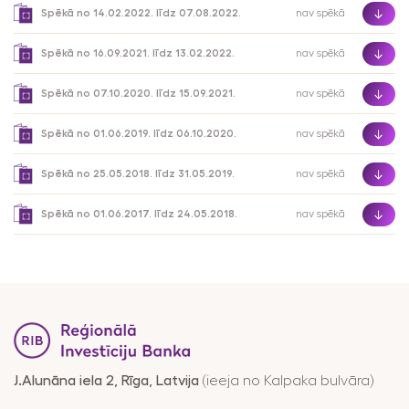
pakalpojumu
Maksājumi
Spēkā no 14.02.2022. līdz 07.08.2022.
nav spēkā
drošība
Valūtas,
Spēkā no 16.09.2021. līdz 13.02.2022.
nav spēkā
RIB Open Banking
finanšu tirgus
Spēkā no 07.10.2020. līdz 15.09.2021.
nav spēkā
darījumi
Piekļūstamība
Noguldījumi
Spēkā no 01.06.2019. līdz 06.10.2020.
nav spēkā
Viegli lasīt
Seifi
Spēkā no 25.05.2018. līdz 31.05.2019.
nav spēkā
Spēkā no 01.06.2017. līdz 24.05.2018.
nav spēkā
J.Alunāna iela 2, Rīga, Latvija
(ieeja no Kalpaka bulvāra)