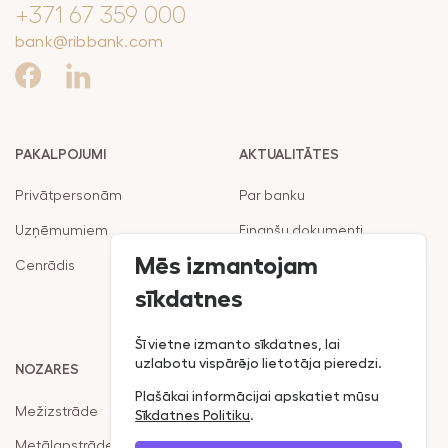
+371 67 359 000
bank@ribbank.com
PAKALPOJUMI
AKTUALITĀTES
Privātpersonām
Par banku
Uzņēmumiem
Finanšu dokumenti
Mēs izmantojam
Cenrādis
Noteikumi
sīkdatnes
Klientu politika
Šī vietne izmanto sīkdatnes, lai
uzlabotu vispārējo lietotāja pieredzi.
NOZARES
RIB MOBILĀ LIETOTNE:
Plašākai informācijai apskatiet mūsu
Mežizstrāde
Sīkdatnes Politiku
.
Metālapstrāde