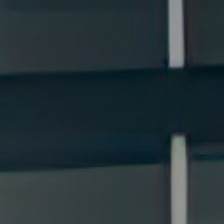
pakalpojumu
Maksājumi
drošība
Valūtas,
RIB Open Banking
finanšu tirgus
darījumi
Piekļūstamība
Noguldījumi
Viegli lasīt
Seifi