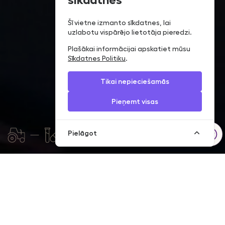
sīkdatnes
Šī vietne izmanto sīkdatnes, lai
uzlabotu vispārējo lietotāja pieredzi.
Plašākai informācijai apskatiet mūsu
Sīkdatnes Politiku
.
Tikai nepieciešamās
Pieņemt visas
Pielāgot
Mums ir ievērojama pieredze tirdzniecības finansēšanā. Tāpēc
saviem klientiem varam nodrošināt ātru un profesionālu servisu.
Ja Jūs aktīvi nodarbojaties ar preču eksportēšanu vai
importēšanu un regulāri iegādājaties preces no ārvalstu