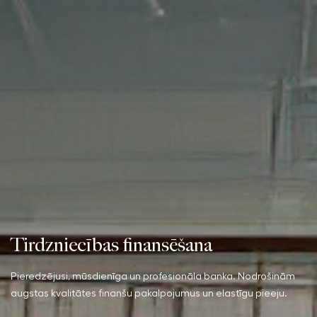
Tirdzniecības finansēšana
Pieredzējusi, mūsdienīga un profesionāla banka. Nodrošinām
augstas kvalitātes finanšu pakalpojumus un elastīgu pieeju.