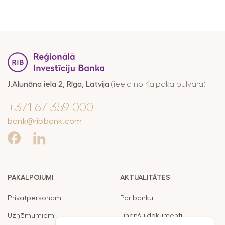
pakalpojumu
Maksājumi
drošība
Valūtas,
RIB Open Banking
finanšu tirgus
darījumi
Piekļūstamība
Noguldījumi
Viegli lasīt
J.Alunāna iela 2, Rīga, Latvija
(ieeja no Kalpaka bulvāra)
Seifi
+371 67 359 000
bank@ribbank.com
PAKALPOJUMI
AKTUALITĀTES
Privātpersonām
Par banku
Uzņēmumiem
Finanšu dokumenti