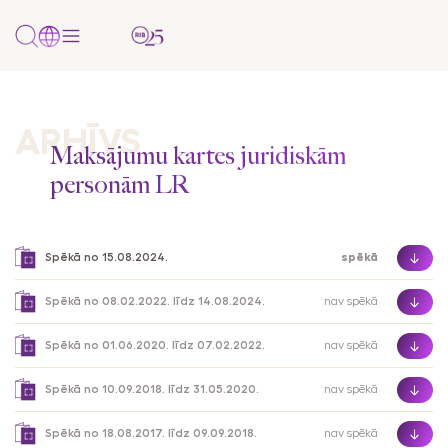
PAKALPOJUMI
Uzņēmumiem
Pārskats
Uzņēmumiem
Tikai
Papildu
Papildu
PAR BANKU
ARHĪVS
un/vai
uzņēmumiem
informācija
informācija
Maksājumu kartes juridiskām
NOZARES
privātpersonām
personām LR
Par mums
Mežizstrāde
Komplekti
Cenrādis
Klientu politikas
AKTUALITĀTES
Konti
paziņojums
Kontakti un rekvizīti
Metālapstrādes rūpniecība
Kredīti
Dokumenti
Internetbanka
Finanšu
Spēkā no 15.08.2024.
spēkā
Vakances
Pārtikas rūpniecība
Tirdzniecības
Valūtas
dokumenti
Mobilā
finansēšana
kalkulators
Spēkā no 08.02.2022. līdz 14.08.2024.
nav spēkā
Lauksaimniecība
lietotne
Noteikumi
Payment
Farmācija/Medicīnas produktu tirdzniecība
Spēkā no 01.06.2020. līdz 07.02.2022.
nav spēkā
SMS banka
Gateway
Korespondējošo
Citas nozares
banku saraksts
Spēkā no 10.09.2018. līdz 31.05.2020.
nav spēkā
Maksājumu
kartes
Maksājumu un
Spēkā no 18.08.2017. līdz 09.09.2018.
nav spēkā