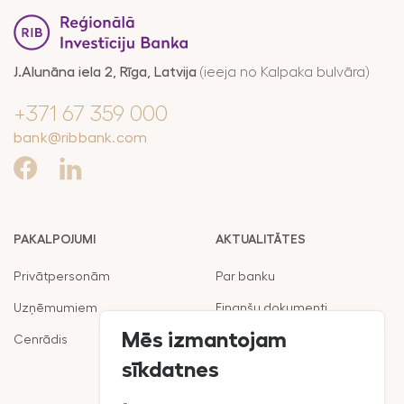
pakalpojumu
Maksājumi
drošība
Valūtas,
RIB Open Banking
J.Alunāna iela 2, Rīga, Latvija
(ieeja no Kalpaka bulvāra)
finanšu tirgus
darījumi
Piekļūstamība
+371 67 359 000
Noguldījumi
Viegli lasīt
bank@ribbank.com
Seifi
PAKALPOJUMI
AKTUALITĀTES
Privātpersonām
Par banku
Uzņēmumiem
Finanšu dokumenti
Mēs izmantojam
Cenrādis
Noteikumi
sīkdatnes
Klientu politika