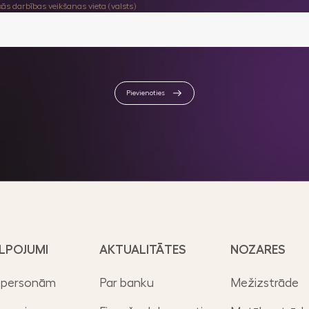
ās darbības veikšanas vieta (valsts)
Pievienoties
LPOJUMI
AKTUALITĀTES
NOZARES
tpersonām
Par banku
Mežizstrāde