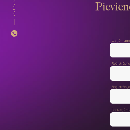
+371 67 359 000
Pievien
Uzņēmuma
Reģistrācija
Reģistrāci
Īss uzņēmu