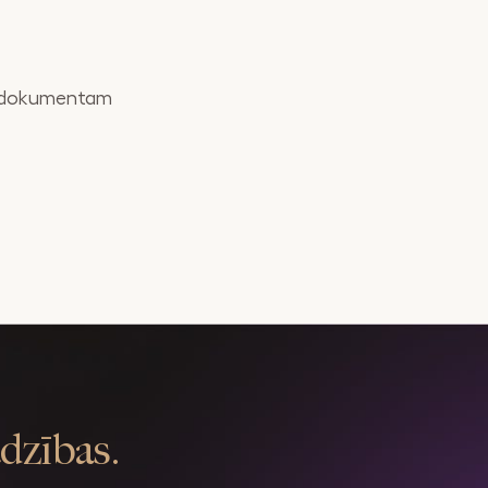
as dokumentam
adzības.