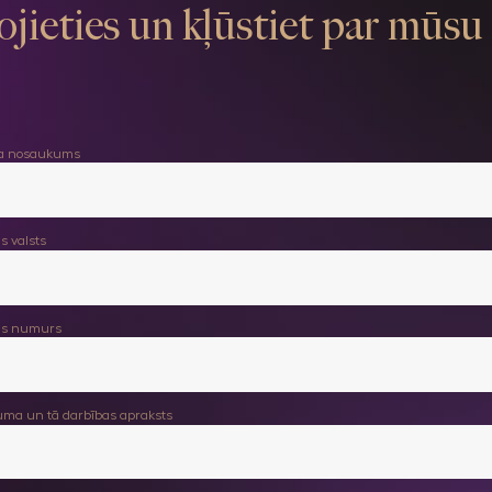
ojieties un kļūstiet par mūsu 
 nosaukums
s valsts
jas numurs
ma un tā darbības apraksts