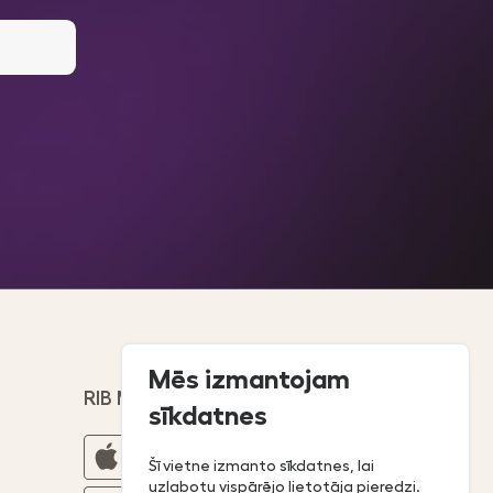
Mēs izmantojam
RIB MOBILĀ LIETOTNE:
sīkdatnes
Šī vietne izmanto sīkdatnes, lai
uzlabotu vispārējo lietotāja pieredzi.