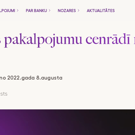
LPOJUMI
PAR BANKU
NOZARES
AKTUALITĀTES
m
Tikai uzņēmumiem
 pakalpojumu cenrādī
Komplekti
Kredīti
 no 2022.gada 8.augusta
Tirdzniecības finansēšana
sts
Payment Gateway
dzniecība