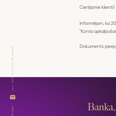
Cienījamie klienti!
Informējam, ka 2
"Konta apkalpoša
Dokuments pieej
SAZINIETIES AR MUMS
Banka, 