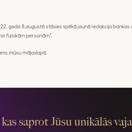
022. gada 8.augustā stāsies spēkā jaunā redakcija bank
na fiziskām personām".
ams mūsu mājaslapā.
kas saprot Jūsu unikālās vaj