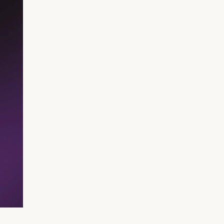
RIB Open Banking
Piekļūstamība
Viegli lasīt