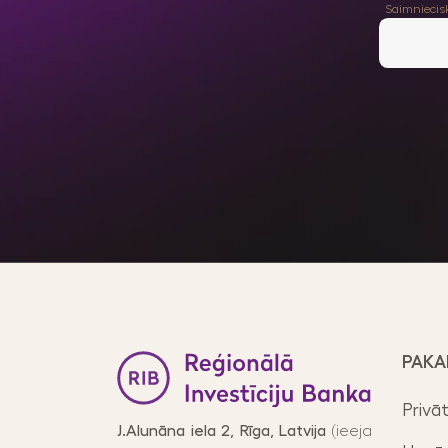
Saimniecisk
PAKA
Privā
J.Alunāna iela 2, Rīga, Latvija
(ieeja