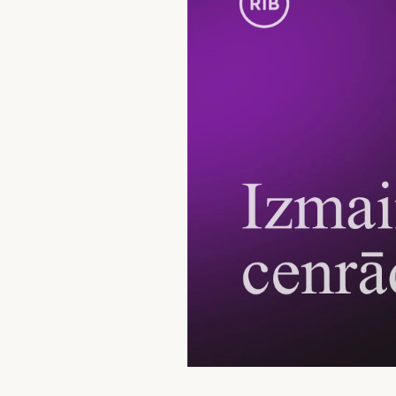
Valūtas, finanšu tirgus darījumi
Noguldījumi
Seifi