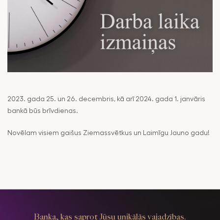
pakalpojumu
Maksājumi
drošība
Valūtas,
RIB Open Banking
finanšu tirgus
darījumi
Piekļūstamība
Noguldījumi
Viegli lasīt
Seifi
2023. gada 25. un 26. decembris, kā arī 2024. gada 1. janvāris
bankā būs brīvdienas.
Novēlam visiem gaišus Ziemassvētkus un Laimīgu Jauno gadu!
Banka, kas saprot Jūsu unikālās vajadzības.