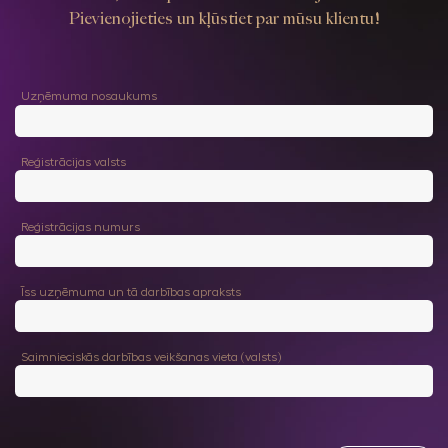
Pievienojieties un kļūstiet par mūsu klientu!
Uzņēmuma nosaukums
Reģistrācijas valsts
Reģistrācijas numurs
Īss uzņēmuma un tā darbības apraksts
Saimnieciskās darbības veikšanas vieta (valsts)