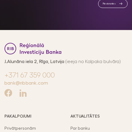
Pievienoties
At
J.Alunāna iela 2, Rīga, Latvija
(ieeja no Kalpaka bulvāra)
+371 67 359 000
bank@ribbank.com
PAKALPOJUMI
AKTUALITĀTES
Privātpersonām
Par banku