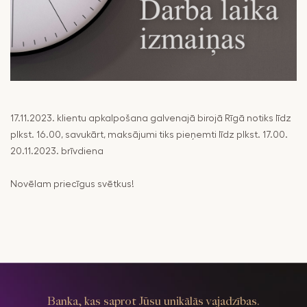
pakalpojumu
Maksājumi
drošība
Valūtas,
RIB Open Banking
finanšu tirgus
darījumi
Piekļūstamība
Noguldījumi
Viegli lasīt
17.11.2023. klientu apkalpošana galvenajā birojā Rīgā notiks līdz
Seifi
plkst. 16.00, savukārt, maksājumi tiks pieņemti līdz plkst. 17.00.
20.11.2023. brīvdiena
Novēlam priecīgus svētkus!
Banka, kas saprot Jūsu unikālās vajadzības.