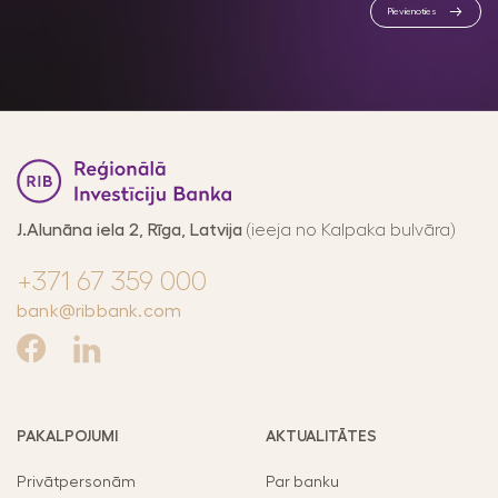
Pievienoties
At
J.Alunāna iela 2, Rīga, Latvija
(ieeja no Kalpaka bulvāra)
+371 67 359 000
bank@ribbank.com
PAKALPOJUMI
AKTUALITĀTES
Privātpersonām
Par banku