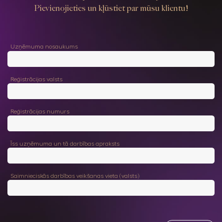
Pievienojieties un kļūstiet par mūsu klientu!
Uzņēmuma nosaukums
Reģistrācijas valsts
Reģistrācijas numurs
Īss uzņēmuma un tā darbības apraksts
Saimnieciskās darbības veikšanas vieta (valsts)